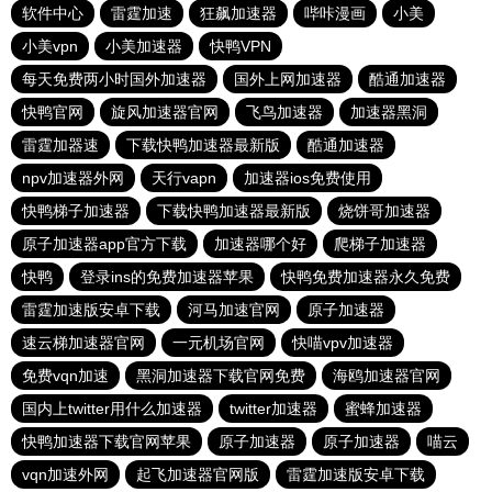
软件中心
雷霆加速
狂飙加速器
哔咔漫画
小美
小美vpn
小美加速器
快鸭VPN
每天免费两小时国外加速器
国外上网加速器
酷通加速器
快鸭官网
旋风加速器官网
飞鸟加速器
加速器黑洞
雷霆加器速
下载快鸭加速器最新版
酷通加速器
npv加速器外网
天行vapn
加速器ios免费使用
快鸭梯子加速器
下载快鸭加速器最新版
烧饼哥加速器
原子加速器app官方下载
加速器哪个好
爬梯子加速器
快鸭
登录ins的免费加速器苹果
快鸭免费加速器永久免费
雷霆加速版安卓下载
河马加速官网
原子加速器
速云梯加速器官网
一元机场官网
快喵vpv加速器
免费vqn加速
黑洞加速器下载官网免费
海鸥加速器官网
国内上twitter用什么加速器
twitter加速器
蜜蜂加速器
快鸭加速器下载官网苹果
原子加速器
原子加速器
喵云
vqn加速外网
起飞加速器官网版
雷霆加速版安卓下载