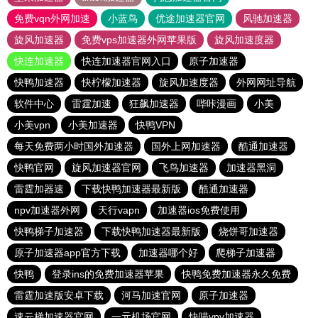
免费vqn外网加速
小蓝鸟
优途加速器官网
风驰加速器
旋风加速器
免费vps加速器外网苹果版
旋风加速度器
快连加速器
快连加速器官网入口
原子加速器
快鸭加速器
快柠檬加速器
旋风加速度器
外网网址导航
软件中心
雷霆加速
狂飙加速器
哔咔漫画
小美
小美vpn
小美加速器
快鸭VPN
每天免费两小时国外加速器
国外上网加速器
酷通加速器
快鸭官网
旋风加速器官网
飞鸟加速器
加速器黑洞
雷霆加器速
下载快鸭加速器最新版
酷通加速器
npv加速器外网
天行vapn
加速器ios免费使用
快鸭梯子加速器
下载快鸭加速器最新版
烧饼哥加速器
原子加速器app官方下载
加速器哪个好
爬梯子加速器
快鸭
登录ins的免费加速器苹果
快鸭免费加速器永久免费
雷霆加速版安卓下载
河马加速官网
原子加速器
速云梯加速器官网
一元机场官网
快喵vpv加速器