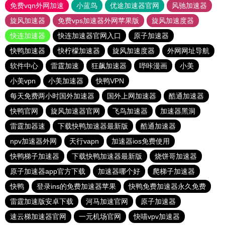
免费vqn外网加速
小蓝鸟
优途加速器官网
风驰加速器
旋风加速器
免费vps加速器外网苹果版
旋风加速度器
快连加速器
快连加速器官网入口
原子加速器
快鸭加速器
快柠檬加速器
旋风加速度器
外网网址导航
软件中心
雷霆加速
狂飙加速器
哔咔漫画
小美
小美vpn
小美加速器
快鸭VPN
每天免费两小时国外加速器
国外上网加速器
酷通加速器
快鸭官网
旋风加速器官网
飞鸟加速器
加速器黑洞
雷霆加器速
下载快鸭加速器最新版
酷通加速器
npv加速器外网
天行vapn
加速器ios免费使用
快鸭梯子加速器
下载快鸭加速器最新版
烧饼哥加速器
原子加速器app官方下载
加速器哪个好
爬梯子加速器
快鸭
登录ins的免费加速器苹果
快鸭免费加速器永久免费
雷霆加速版安卓下载
河马加速官网
原子加速器
速云梯加速器官网
一元机场官网
快喵vpv加速器